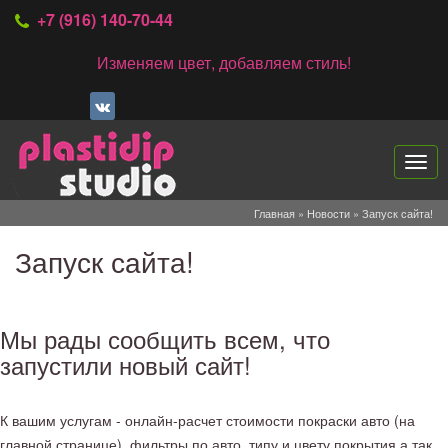
+7 (916) 140-70-44
Изменяем цвет, добавляем стиль!
Нави
Главная
»
Новости
»
Запуск сайта!
Запуск сайта!
Мы рады сообщить всем, что
запустили новый сайт!
К вашим услугам - онлайн-расчет стоимости покраски авто (на
главной странице), фильтры по авто, типу и цвету покрытия,а так